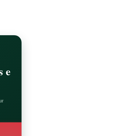
s e
ur