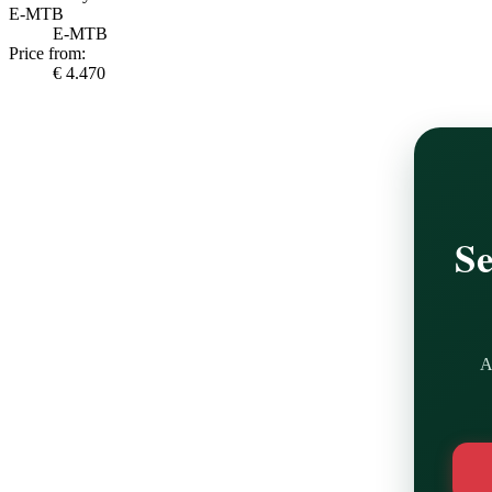
E-MTB
E-MTB
Price from:
€ 4.470
Se
A